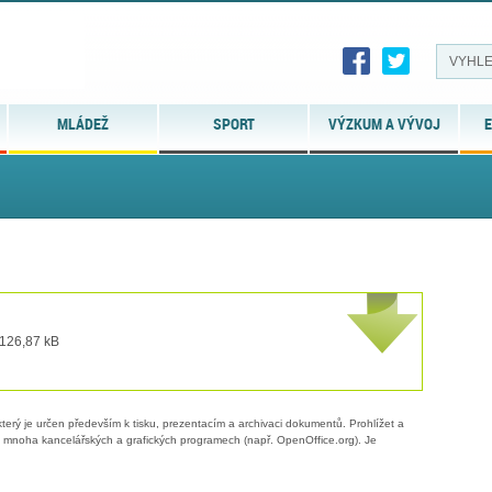
MLÁDEŽ
SPORT
VÝZKUM A VÝVOJ
E
 126,87 kB
erý je určen především k tisku, prezentacím a archivaci dokumentů. Prohlížet a
 v mnoha kancelářských a grafických programech (např. OpenOffice.org). Je