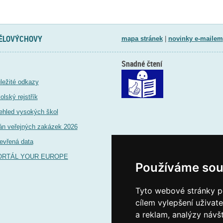
TĚLOVÝCHOVY
mapa stránek
|
novinky e-mailem
Snadné čtení
ležité odkazy
olský rejstřík
ehled vysokých škol
án veřejných zakázek 2026
evřená data
ORTÁL YOUR EUROPE
Používáme sou
Tyto webové stránky po
cílem vylepšení uživat
a reklam, analýzy návš