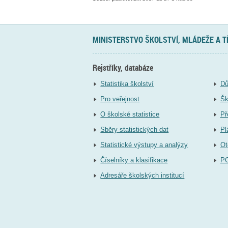
MINISTERSTVO ŠKOLSTVÍ, MLÁDEŽE A 
Rejstříky, databáze
Statistika školství
Dů
Pro veřejnost
Šk
O školské statistice
Př
Sběry statistických dat
Pl
Statistické výstupy a analýzy
Ot
Číselníky a klasifikace
P
Adresáře školských institucí