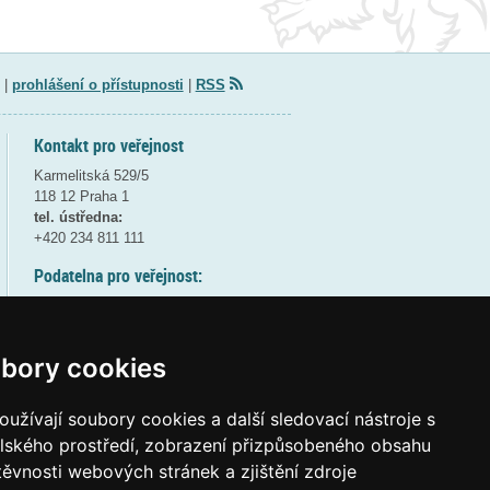
|
prohlášení o přístupnosti
|
RSS
Kontakt pro veřejnost
Karmelitská 529/5
118 12 Praha 1
tel. ústředna:
+420 234 811 111
Podatelna pro veřejnost:
pondělí a středa - 7:30-17:00
úterý a čtvrtek - 7:30-15:30
pátek - 7:30-14:00
bory cookies
8:30 - 9:30 - bezpečnostní přestávka
(více informací
ZDE
)
užívají soubory cookies a další sledovací nástroje s
elského prostředí, zobrazení přizpůsobeného obsahu
Elektronická podatelna:
těvnosti webových stránek a zjištění zdroje
posta@msmt
gov
cz