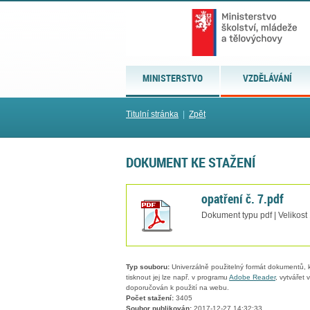
MINISTERSTVO
VZDĚLÁVÁNÍ
Titulní stránka
|
Zpět
DOKUMENT KE STAŽENÍ
opatření č. 7.pdf
Dokument typu pdf | Velikost
Typ souboru:
Univerzálně použitelný formát dokumentů, kt
tisknout jej lze např. v programu
Adobe Reader
, vytvářet
doporučován k použití na webu.
Počet stažení:
3405
Soubor publikován:
2017-12-27 14:32:33