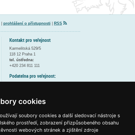
|
prohlášení o přístupnosti
|
RSS
Kontakt pro veřejnost
Karmelitská 529/5
118 12 Praha 1
tel. ústředna:
+420 234 811 111
Podatelna pro veřejnost:
pondělí a středa - 7:30-17:00
úterý a čtvrtek - 7:30-15:30
pátek - 7:30-14:00
bory cookies
8:30 - 9:30 - bezpečnostní přestávka
(více informací
ZDE
)
užívají soubory cookies a další sledovací nástroje s
elského prostředí, zobrazení přizpůsobeného obsahu
Elektronická podatelna:
těvnosti webových stránek a zjištění zdroje
posta@msmt
gov
cz