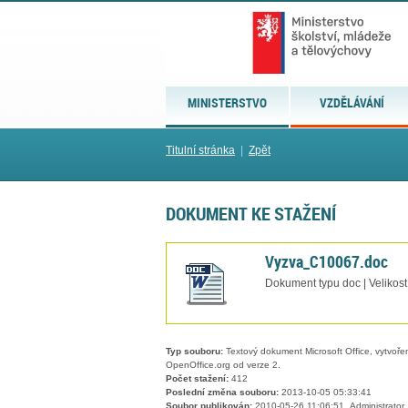
MINISTERSTVO
VZDĚLÁVÁNÍ
Titulní stránka
|
Zpět
DOKUMENT KE STAŽENÍ
Vyzva_C10067.doc
Dokument typu doc | Velikost
Typ souboru:
Textový dokument Microsoft Office, vytvořený
OpenOffice.org od verze 2.
Počet stažení:
412
Poslední změna souboru:
2013-10-05 05:33:41
Soubor publikován:
2010-05-26 11:06:51, Administrator