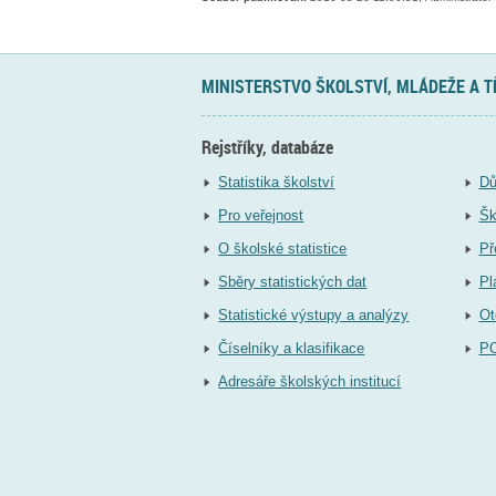
MINISTERSTVO ŠKOLSTVÍ, MLÁDEŽE A 
Rejstříky, databáze
Statistika školství
Dů
Pro veřejnost
Šk
O školské statistice
Př
Sběry statistických dat
Pl
Statistické výstupy a analýzy
Ot
Číselníky a klasifikace
P
Adresáře školských institucí