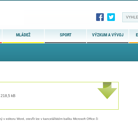
MLÁDEŽ
SPORT
VÝZKUM A VÝVOJ
E
 218,5 kB
 v editoru Word, otevřít lze v kancelářském balíku Microsoft Office či