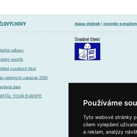
TĚLOVÝCHOVY
mapa stránek
|
novinky e-mailem
Snadné čtení
ležité odkazy
olský rejstřík
ehled vysokých škol
án veřejných zakázek 2026
evřená data
ORTÁL YOUR EUROPE
Používáme sou
Tyto webové stránky po
cílem vylepšení uživat
a reklam, analýzy návš