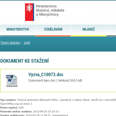
MINISTERSTVO
VZDĚLÁVÁNÍ
MLÁDEŽ
Titulní stránka
|
Zpět
DOKUMENT KE STAŽENÍ
Vyzva_C10073.doc
Dokument typu doc | Velikost 204,5 kB
Typ souboru:
Textový dokument Microsoft Office, vytvořený v editoru Word, otevřít lze v kancelářs
OpenOffice.org od verze 2.
Počet stažení:
428
Poslední změna souboru:
2013-09-10 15:24:13
Soubor publikován:
2010-05-26 11:06:51, Administrator