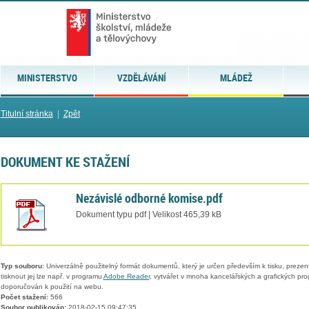
MINISTERSTVO
VZDĚLÁVÁNÍ
MLÁDEŽ
Titulní stránka
|
Zpět
DOKUMENT KE STAŽENÍ
Nezávislé odborné komise.pdf
Dokument typu pdf | Velikost 465,39 kB
Typ souboru:
Univerzálně použitelný formát dokumentů, který je určen především k tisku, prezen
tisknout jej lze např. v programu
Adobe Reader
, vytvářet v mnoha kancelářských a grafických pr
doporučován k použití na webu.
Počet stažení:
566
Soubor publikován:
2018-02-15 09:47:35