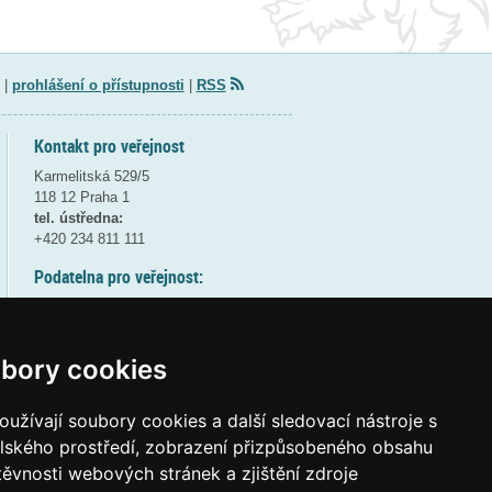
|
prohlášení o přístupnosti
|
RSS
Kontakt pro veřejnost
Karmelitská 529/5
118 12 Praha 1
tel. ústředna:
+420 234 811 111
Podatelna pro veřejnost:
pondělí a středa - 7:30-17:00
úterý a čtvrtek - 7:30-15:30
pátek - 7:30-14:00
bory cookies
8:30 - 9:30 - bezpečnostní přestávka
(více informací
ZDE
)
užívají soubory cookies a další sledovací nástroje s
elského prostředí, zobrazení přizpůsobeného obsahu
Elektronická podatelna:
těvnosti webových stránek a zjištění zdroje
posta@msmt
gov
cz