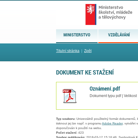
MINISTERSTVO
VZDĚLÁVÁNÍ
Titulní stránka
|
Zpět
DOKUMENT KE STAŽENÍ
Oznámení.pdf
Dokument typu pdf | Velikost
Typ souboru:
Univerzálně použitelný formát dokumentů, kt
tisknout jej lze např. v programu
Adobe Reader
, vytvářet
doporučován k použití na webu.
Počet stažení:
423
Soubor publikován:
2018-03-12 15:16:46, Svobodová K