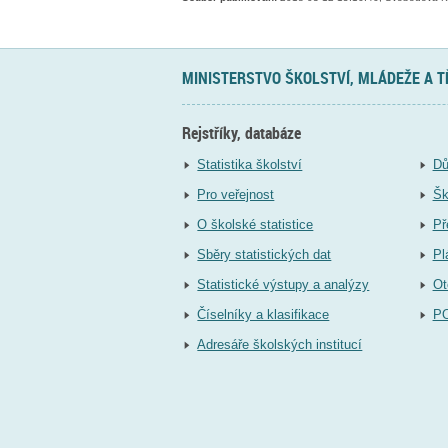
MINISTERSTVO ŠKOLSTVÍ, MLÁDEŽE A 
Rejstříky, databáze
Statistika školství
Dů
Pro veřejnost
Šk
O školské statistice
Př
Sběry statistických dat
Pl
Statistické výstupy a analýzy
Ot
Číselníky a klasifikace
P
Adresáře školských institucí