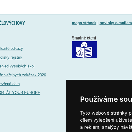
TĚLOVÝCHOVY
mapa stránek
|
novinky e-mailem
Snadné čtení
ležité odkazy
olský rejstřík
ehled vysokých škol
án veřejných zakázek 2026
evřená data
ORTÁL YOUR EUROPE
Používáme sou
Tyto webové stránky po
cílem vylepšení uživat
a reklam, analýzy návš