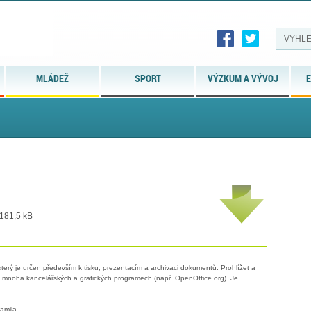
MLÁDEŽ
SPORT
VÝZKUM A VÝVOJ
E
 181,5 kB
erý je určen především k tisku, prezentacím a archivaci dokumentů. Prohlížet a
 v mnoha kancelářských a grafických programech (např. OpenOffice.org). Je
amila