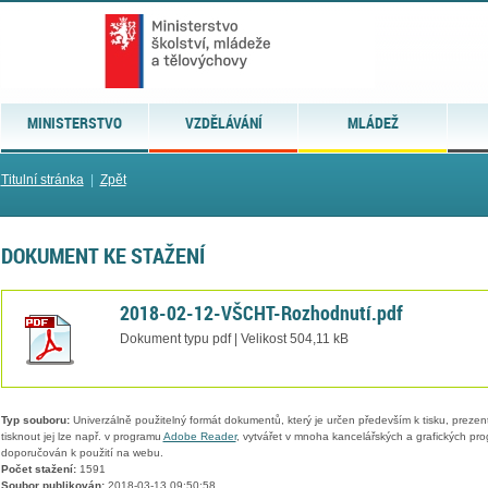
MINISTERSTVO
VZDĚLÁVÁNÍ
MLÁDEŽ
Titulní stránka
|
Zpět
DOKUMENT KE STAŽENÍ
2018-02-12-VŠCHT-Rozhodnutí.pdf
Dokument typu pdf | Velikost 504,11 kB
Typ souboru:
Univerzálně použitelný formát dokumentů, který je určen především k tisku, prezen
tisknout jej lze např. v programu
Adobe Reader
, vytvářet v mnoha kancelářských a grafických pr
doporučován k použití na webu.
Počet stažení:
1591
Soubor publikován:
2018-03-13 09:50:58