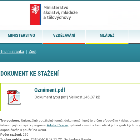
MINISTERSTVO
VZDĚLÁVÁNÍ
MLÁDEŽ
Titulní stránka
|
Zpět
DOKUMENT KE STAŽENÍ
Oznámení.pdf
Dokument typu pdf | Velikost 146,87 kB
Typ souboru:
Univerzálně použitelný formát dokumentů, který je určen především k tisku, prezen
tisknout jej lze např. v programu
Adobe Reader
, vytvářet v mnoha kancelářských a grafických pr
doporučován k použití na webu.
Počet stažení:
279
Soubor publikován:
2018-04-19 09:25:22, Svobodová Kamila