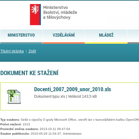
MINISTERSTVO
VZDĚLÁVÁNÍ
MLÁDEŽ
Titulní stránka
|
Zpět
DOKUMENT KE STAŽENÍ
Docenti_2007_2009_unor_2010.xls
Dokument typu xls | Velikost 143,5 kB
Typ souboru:
Sešit s výpočty či grafy Microsoft Office, otevřít lze v kancelářském balíku OpenOffic
Počet stažení:
1013
Poslední změna souboru:
2013-10-11 09:47:04
Soubor publikován:
2010-05-26 11:04:37, Administrator