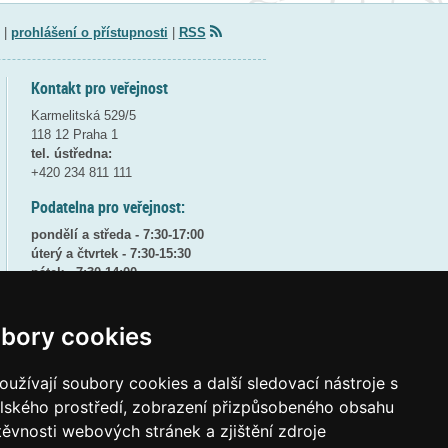
|
prohlášení o přístupnosti
|
RSS
Kontakt pro veřejnost
Karmelitská 529/5
118 12 Praha 1
tel. ústředna:
+420 234 811 111
Podatelna pro veřejnost:
pondělí a středa - 7:30-17:00
úterý a čtvrtek - 7:30-15:30
pátek - 7:30-14:00
8:30 - 9:30 - bezpečnostní přestávka
bory cookies
(více informací
ZDE
)
Elektronická podatelna:
užívají soubory cookies a další sledovací nástroje s
posta@msmt
gov
cz
elského prostředí, zobrazení přizpůsobeného obsahu
ID datové schránky:
vidaawt
těvnosti webových stránek a zjištění zdroje