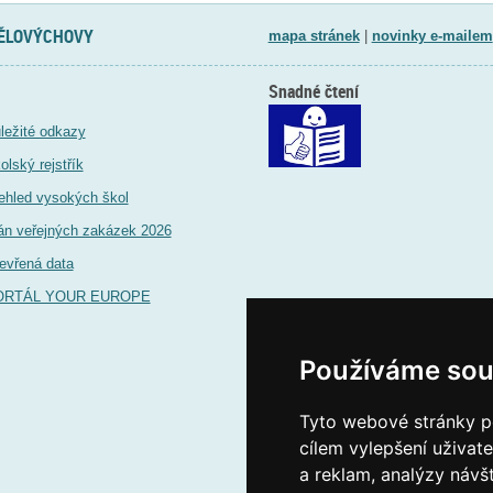
TĚLOVÝCHOVY
mapa stránek
|
novinky e-mailem
Snadné čtení
ležité odkazy
olský rejstřík
ehled vysokých škol
án veřejných zakázek 2026
evřená data
ORTÁL YOUR EUROPE
Používáme sou
Tyto webové stránky po
cílem vylepšení uživat
a reklam, analýzy návš