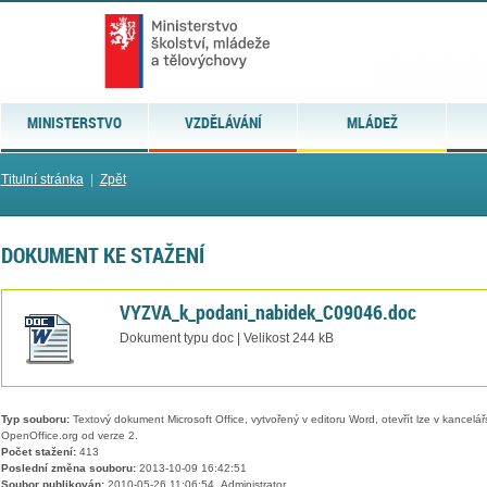
MINISTERSTVO
VZDĚLÁVÁNÍ
MLÁDEŽ
Titulní stránka
|
Zpět
DOKUMENT KE STAŽENÍ
VYZVA_k_podani_nabidek_C09046.doc
Dokument typu doc | Velikost 244 kB
Typ souboru:
Textový dokument Microsoft Office, vytvořený v editoru Word, otevřít lze v kancelářs
OpenOffice.org od verze 2.
Počet stažení:
413
Poslední změna souboru:
2013-10-09 16:42:51
Soubor publikován:
2010-05-26 11:06:54, Administrator