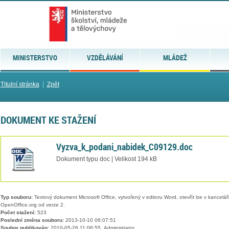
MINISTERSTVO
VZDĚLÁVÁNÍ
MLÁDEŽ
Titulní stránka
|
Zpět
DOKUMENT KE STAŽENÍ
Vyzva_k_podani_nabidek_C09129.doc
Dokument typu doc | Velikost 194 kB
Typ souboru:
Textový dokument Microsoft Office, vytvořený v editoru Word, otevřít lze v kancelářs
OpenOffice.org od verze 2.
Počet stažení:
523
Poslední změna souboru:
2013-10-10 06:07:51
Soubor publikován:
2010-05-26 11:06:55, Administrator