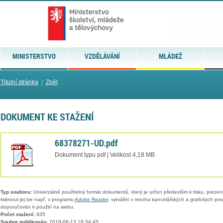
MINISTERSTVO
VZDĚLÁVÁNÍ
MLÁDEŽ
Titulní stránka
|
Zpět
DOKUMENT KE STAŽENÍ
68378271-UD.pdf
Dokument typu pdf | Velikost 4,18 MB
Typ souboru:
Univerzálně použitelný formát dokumentů, který je určen především k tisku, prezen
tisknout jej lze např. v programu
Adobe Reader
, vytvářet v mnoha kancelářských a grafických pr
doporučován k použití na webu.
Počet stažení:
935
Soubor publikován:
2018-06-13 16:34:45