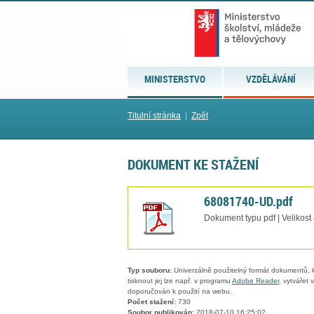
MINISTERSTVO
VZDĚLÁVÁNÍ
Titulní stránka
|
Zpět
DOKUMENT KE STAŽENÍ
68081740-UD.pdf
Dokument typu pdf | Velikost
Typ souboru:
Univerzálně použitelný formát dokumentů, kt
tisknout jej lze např. v programu
Adobe Reader
, vytvářet
doporučován k použití na webu.
Počet stažení:
730
Soubor publikován:
2018-07-10 16:25:02