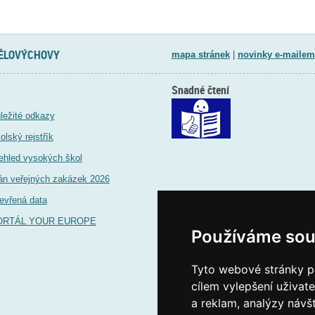
TĚLOVÝCHOVY
mapa stránek
|
novinky e-mailem
Snadné čtení
ležité odkazy
olský rejstřík
ehled vysokých škol
án veřejných zakázek 2026
evřená data
ORTÁL YOUR EUROPE
Používáme sou
Tyto webové stránky po
cílem vylepšení uživat
a reklam, analýzy návš