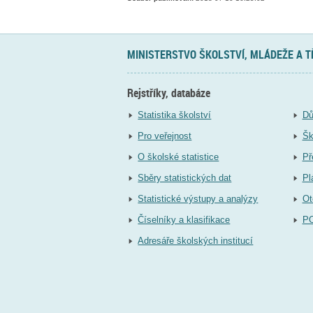
MINISTERSTVO ŠKOLSTVÍ, MLÁDEŽE A 
Rejstříky, databáze
Statistika školství
Dů
Pro veřejnost
Šk
O školské statistice
Př
Sběry statistických dat
Pl
Statistické výstupy a analýzy
Ot
Číselníky a klasifikace
P
Adresáře školských institucí