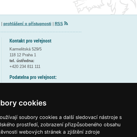
|
prohlášení o přístupnosti
|
RSS
Kontakt pro veřejnost
Karmelitská 529/5
118 12 Praha 1
tel. ústředna:
+420 234 811 111
Podatelna pro veřejnost:
pondělí a středa - 7:30-17:00
úterý a čtvrtek - 7:30-15:30
pátek - 7:30-14:00
bory cookies
8:30 - 9:30 - bezpečnostní přestávka
(více informací
ZDE
)
užívají soubory cookies a další sledovací nástroje s
elského prostředí, zobrazení přizpůsobeného obsahu
Elektronická podatelna:
těvnosti webových stránek a zjištění zdroje
posta@msmt
gov
cz