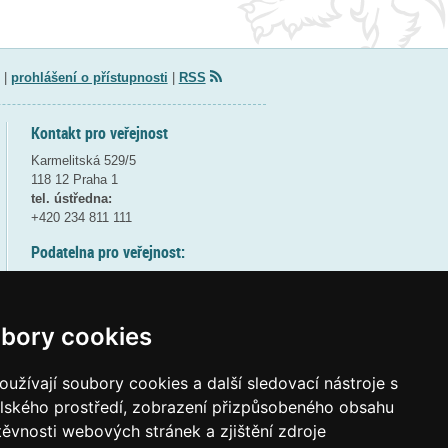
|
prohlášení o přístupnosti
|
RSS
Kontakt pro veřejnost
Karmelitská 529/5
118 12 Praha 1
tel. ústředna:
+420 234 811 111
Podatelna pro veřejnost:
pondělí a středa - 7:30-17:00
úterý a čtvrtek - 7:30-15:30
pátek - 7:30-14:00
bory cookies
8:30 - 9:30 - bezpečnostní přestávka
(více informací
ZDE
)
užívají soubory cookies a další sledovací nástroje s
elského prostředí, zobrazení přizpůsobeného obsahu
Elektronická podatelna:
těvnosti webových stránek a zjištění zdroje
posta@msmt
gov
cz