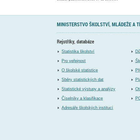
MINISTERSTVO ŠKOLSTVÍ, MLÁDEŽE A 
Rejstříky, databáze
Statistika školství
Dů
Pro veřejnost
Šk
O školské statistice
Př
Sběry statistických dat
Pl
Statistické výstupy a analýzy
Ot
Číselníky a klasifikace
P
Adresáře školských institucí