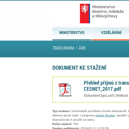
MINISTERSTVO
VZDĚLÁVÁNÍ
Titulní stránka
|
Zpět
DOKUMENT KE STAŽENÍ
Přehled příjmů z trans
CESNET_2017.pdf
Dokument typu pdf | Velikost
Typ souboru:
Univerzálně použitelný formát dokumentů, kt
tisknout jej lze např. v programu
Adobe Reader
, vytvářet
doporučován k použití na webu.
Počet stažení:
754
Soubor publikován:
2018-07-11 13:53:56