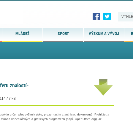
MLÁDEŽ
SPORT
VÝZKUM A VÝVOJ
E
feru znalostí-
 114,47 kB
erý je určen především k tisku, prezentacím a archivaci dokumentů. Prohlížet a
 v mnoha kancelářských a grafických programech (např. OpenOffice.org). Je