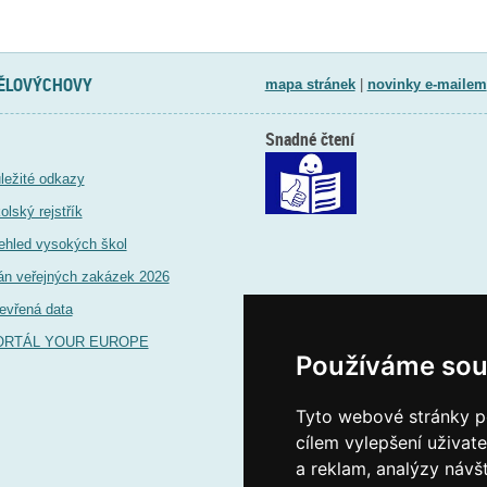
TĚLOVÝCHOVY
mapa stránek
|
novinky e-mailem
Snadné čtení
ležité odkazy
olský rejstřík
ehled vysokých škol
án veřejných zakázek 2026
evřená data
ORTÁL YOUR EUROPE
Používáme sou
Tyto webové stránky po
cílem vylepšení uživat
a reklam, analýzy návš