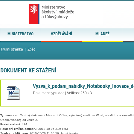
MINISTERSTVO
VZDĚLÁVÁNÍ
MLÁDEŽ
Titulní stránka
|
Zpět
DOKUMENT KE STAŽENÍ
Vyzva_k_podani_nabidky_Notebooky_Inovace_
Dokument typu doc | Velikost 250 kB
Typ souboru:
Textový dokument Microsoft Office, vytvořený v editoru Word, otevřít lze v kancelářs
OpenOffice.org od verze 2.
Počet stažení:
424
Poslední změna souboru:
2013-10-05 21:54:53
Soubor publikován:
2010-05-26 11:06:56, Administrator