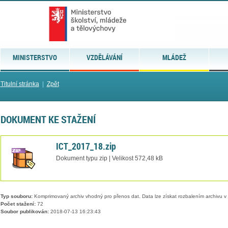
MINISTERSTVO
VZDĚLÁVÁNÍ
MLÁDEŽ
Titulní stránka
|
Zpět
DOKUMENT KE STAŽENÍ
ICT_2017_18.zip
Dokument typu zip | Velikost 572,48 kB
Typ souboru:
Komprimovaný archiv vhodný pro přenos dat. Data lze získat rozbalením archivu 
Počet stažení:
72
Soubor publikován:
2018-07-13 16:23:43