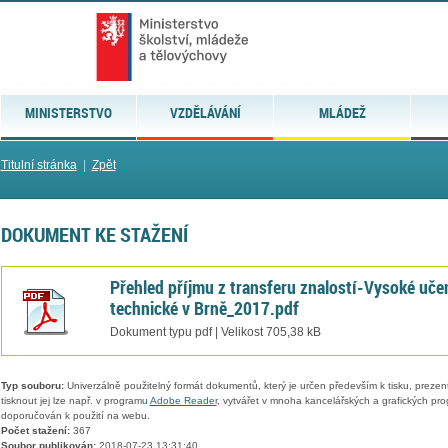
MINISTERSTVO
VZDĚLÁVÁNÍ
MLÁDEŽ
Titulní stránka
|
Zpět
DOKUMENT KE STAŽENÍ
Přehled příjmu z transferu znalostí-Vysoké uče
technické v Brně_2017.pdf
Dokument typu pdf | Velikost 705,38 kB
Typ souboru:
Univerzálně použitelný formát dokumentů, který je určen především k tisku, prezen
tisknout jej lze např. v programu
Adobe Reader
, vytvářet v mnoha kancelářských a grafických pr
doporučován k použití na webu.
Počet stažení:
367
Soubor publikován:
2018-07-23 13:31:40