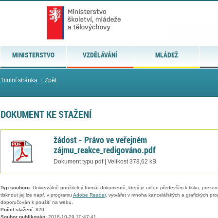
MINISTERSTVO
VZDĚLÁVÁNÍ
MLÁDEŽ
Titulní stránka
|
Zpět
DOKUMENT KE STAŽENÍ
žádost - Právo ve veřejném
zájmu_reakce_redigováno.pdf
Dokument typu pdf | Velikost 378,62 kB
Typ souboru:
Univerzálně použitelný formát dokumentů, který je určen především k tisku, prezen
tisknout jej lze např. v programu
Adobe Reader
, vytvářet v mnoha kancelářských a grafických pr
doporučován k použití na webu.
Počet stažení:
820
Soubor publikován:
2018-10-29 10:47:41