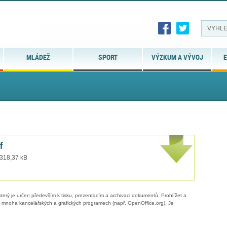
MLÁDEŽ
SPORT
VÝZKUM A VÝVOJ
E
f
 318,37 kB
erý je určen především k tisku, prezentacím a archivaci dokumentů. Prohlížet a
 v mnoha kancelářských a grafických programech (např. OpenOffice.org). Je