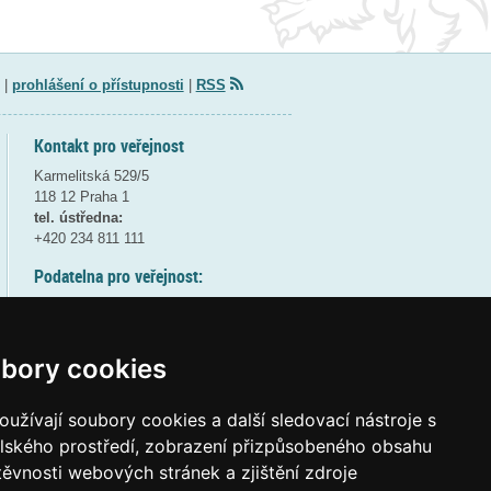
|
prohlášení o přístupnosti
|
RSS
Kontakt pro veřejnost
Karmelitská 529/5
118 12 Praha 1
tel. ústředna:
+420 234 811 111
Podatelna pro veřejnost:
pondělí a středa - 7:30-17:00
úterý a čtvrtek - 7:30-15:30
pátek - 7:30-14:00
bory cookies
8:30 - 9:30 - bezpečnostní přestávka
(více informací
ZDE
)
užívají soubory cookies a další sledovací nástroje s
elského prostředí, zobrazení přizpůsobeného obsahu
Elektronická podatelna:
těvnosti webových stránek a zjištění zdroje
posta@msmt.gov.cz