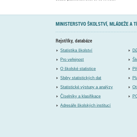
MINISTERSTVO ŠKOLSTVÍ, MLÁDEŽE A 
Rejstříky, databáze
Statistika školství
Dů
Pro veřejnost
Šk
O školské statistice
Př
Sběry statistických dat
Pl
Statistické výstupy a analýzy
Ot
Číselníky a klasifikace
P
Adresáře školských institucí