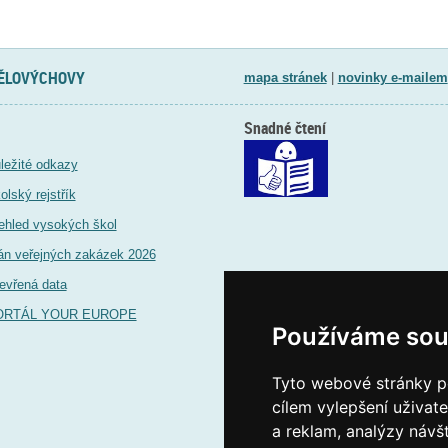
TĚLOVÝCHOVY
mapa stránek
|
novinky e-mailem
Snadné čtení
ležité odkazy
olský rejstřík
ehled vysokých škol
án veřejných zakázek 2026
evřená data
ORTÁL YOUR EUROPE
Používáme sou
Tyto webové stránky po
cílem vylepšení uživat
a reklam, analýzy návš