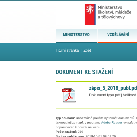
MINISTERSTVO
VZDĚLÁVÁNÍ
Titulní stránka
|
Zpět
DOKUMENT KE STAŽENÍ
zápis_5_2018_publ.pd
Dokument typu pdf | Velikost
Typ souboru:
Univerzálně použitelný formát dokumentů, kt
tisknout jej lze např. v programu
Adobe Reader
, vytvářet
doporučován k použití na webu.
Počet stažení:
959
Soubor publikován:
2018-10-31 09:01:26