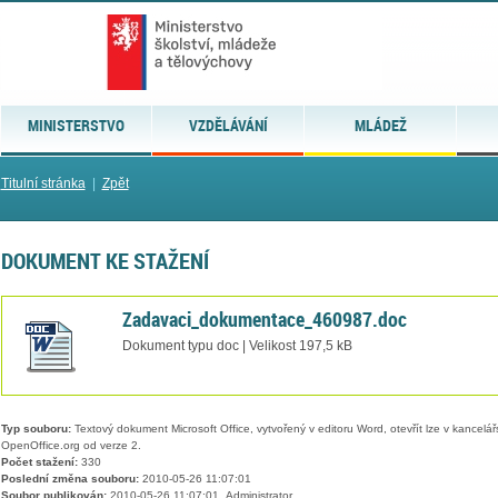
MINISTERSTVO
VZDĚLÁVÁNÍ
MLÁDEŽ
Titulní stránka
|
Zpět
DOKUMENT KE STAŽENÍ
Zadavaci_dokumentace_460987.doc
Dokument typu doc | Velikost 197,5 kB
Typ souboru:
Textový dokument Microsoft Office, vytvořený v editoru Word, otevřít lze v kancelářs
OpenOffice.org od verze 2.
Počet stažení:
330
Poslední změna souboru:
2010-05-26 11:07:01
Soubor publikován:
2010-05-26 11:07:01, Administrator