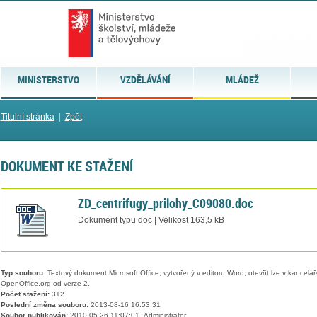
MINISTERSTVO
VZDĚLÁVÁNÍ
MLÁDEŽ
Titulní stránka
|
Zpět
DOKUMENT KE STAŽENÍ
ZD_centrifugy_prilohy_C09080.doc
Dokument typu doc | Velikost 163,5 kB
Typ souboru:
Textový dokument Microsoft Office, vytvořený v editoru Word, otevřít lze v kancelářs
OpenOffice.org od verze 2.
Počet stažení:
312
Poslední změna souboru:
2013-08-16 16:53:31
Soubor publikován:
2010-05-26 11:07:01, Administrator