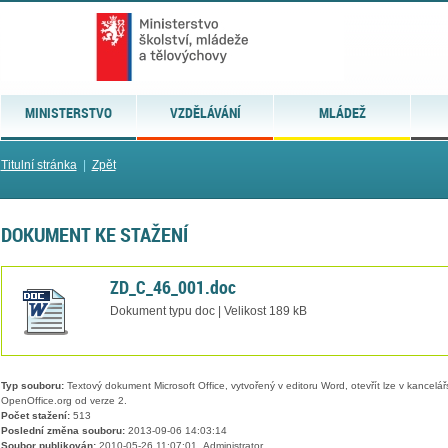
MINISTERSTVO
VZDĚLÁVÁNÍ
MLÁDEŽ
Titulní stránka
|
Zpět
DOKUMENT KE STAŽENÍ
ZD_C_46_001.doc
Dokument typu doc | Velikost 189 kB
Typ souboru:
Textový dokument Microsoft Office, vytvořený v editoru Word, otevřít lze v kancelářs
OpenOffice.org od verze 2.
Počet stažení:
513
Poslední změna souboru:
2013-09-06 14:03:14
Soubor publikován:
2010-05-26 11:07:01, Administrator