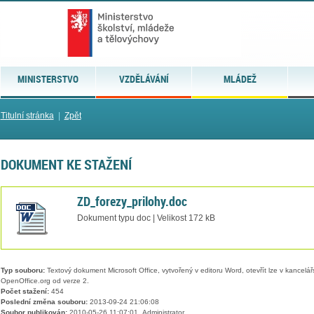
MINISTERSTVO
VZDĚLÁVÁNÍ
MLÁDEŽ
Titulní stránka
|
Zpět
DOKUMENT KE STAŽENÍ
ZD_forezy_prilohy.doc
Dokument typu doc | Velikost 172 kB
Typ souboru:
Textový dokument Microsoft Office, vytvořený v editoru Word, otevřít lze v kancelářs
OpenOffice.org od verze 2.
Počet stažení:
454
Poslední změna souboru:
2013-09-24 21:06:08
Soubor publikován:
2010-05-26 11:07:01, Administrator