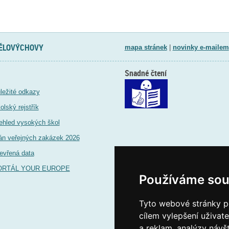
TĚLOVÝCHOVY
mapa stránek
|
novinky e-mailem
Snadné čtení
ležité odkazy
olský rejstřík
ehled vysokých škol
án veřejných zakázek 2026
evřená data
ORTÁL YOUR EUROPE
Používáme sou
Tyto webové stránky po
cílem vylepšení uživat
a reklam, analýzy návš