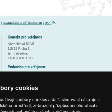
|
prohlášení o přístupnosti
|
RSS
Kontakt pro veřejnost
Karmelitská 529/5
118 12 Praha 1
tel. ústředna:
+420 234 811 111
Podatelna pro veřejnost:
pondělí a středa - 7:30-17:00
úterý a čtvrtek - 7:30-15:30
pátek - 7:30-14:00
bory cookies
8:30 - 9:30 - bezpečnostní přestávka
(více informací
ZDE
)
užívají soubory cookies a další sledovací nástroje s
elského prostředí, zobrazení přizpůsobeného obsahu
Elektronická podatelna:
těvnosti webových stránek a zjištění zdroje
posta@msmt
gov
cz