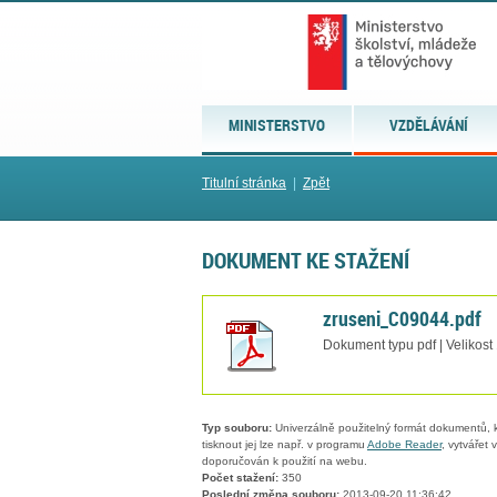
MINISTERSTVO
VZDĚLÁVÁNÍ
Titulní stránka
|
Zpět
DOKUMENT KE STAŽENÍ
zruseni_C09044.pdf
Dokument typu pdf | Velikost
Typ souboru:
Univerzálně použitelný formát dokumentů, kt
tisknout jej lze např. v programu
Adobe Reader
, vytvářet
doporučován k použití na webu.
Počet stažení:
350
Poslední změna souboru:
2013-09-20 11:36:42