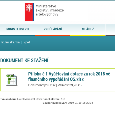
MINISTERSTVO
VZDĚLÁVÁNÍ
MLÁDEŽ
Titulní stránka
|
Zpět
DOKUMENT KE STAŽENÍ
Příloha č 1 Vyúčtování dotace za rok 2018 vč
finančního vypořádání OS.xlsx
Dokument typu xlsx | Velikost 29,28 kB
Typ souboru:
Excel Microsoft Office
Počet stažení:
115
Soubor publikován:
2019-01-10 15:22:35