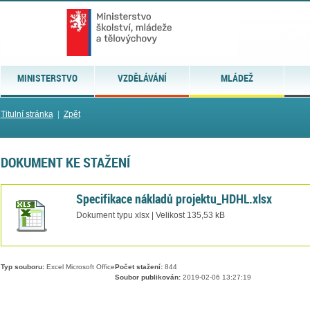
MINISTERSTVO
VZDĚLÁVÁNÍ
MLÁDEŽ
Titulní stránka
|
Zpět
DOKUMENT KE STAŽENÍ
Specifikace nákladů projektu_HDHL.xlsx
Dokument typu xlsx | Velikost 135,53 kB
Typ souboru:
Excel Microsoft Office
Počet stažení:
844
Soubor publikován:
2019-02-06 13:27:19