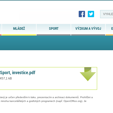
MLÁDEŽ
SPORT
VÝZKUM A VÝVOJ
E
port, investice.pdf
 457,1 kB
erý je určen především k tisku, prezentacím a archivaci dokumentů. Prohlížet a
 v mnoha kancelářských a grafických programech (např. OpenOffice.org). Je