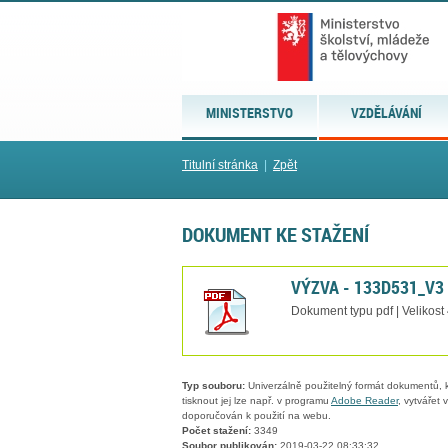
MINISTERSTVO
VZDĚLÁVÁNÍ
Titulní stránka
|
Zpět
DOKUMENT KE STAŽENÍ
VÝZVA - 133D531_V3 S
Dokument typu pdf | Velikost
Typ souboru:
Univerzálně použitelný formát dokumentů, kt
tisknout jej lze např. v programu
Adobe Reader
, vytvářet
doporučován k použití na webu.
Počet stažení:
3349
Soubor publikován:
2019-03-22 08:33:32