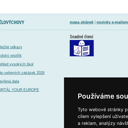
TĚLOVÝCHOVY
mapa stránek
|
novinky e-mailem
Snadné čtení
ležité odkazy
olský rejstřík
ehled vysokých škol
án veřejných zakázek 2026
evřená data
ORTÁL YOUR EUROPE
Používáme sou
Tyto webové stránky po
cílem vylepšení uživat
a reklam, analýzy návš