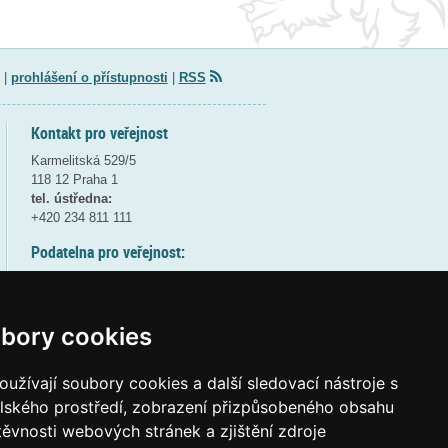
|
prohlášení o přístupnosti
|
RSS
Kontakt pro veřejnost
Karmelitská 529/5
118 12 Praha 1
tel. ústředna:
+420 234 811 111
Podatelna pro veřejnost:
pondělí a středa - 7:30-17:00
úterý a čtvrtek - 7:30-15:30
pátek - 7:30-14:00
bory cookies
8:30 - 9:30 - bezpečnostní přestávka
(více informací
ZDE
)
užívají soubory cookies a další sledovací nástroje s
elského prostředí, zobrazení přizpůsobeného obsahu
Elektronická podatelna:
těvnosti webových stránek a zjištění zdroje
posta@msmt
gov
cz