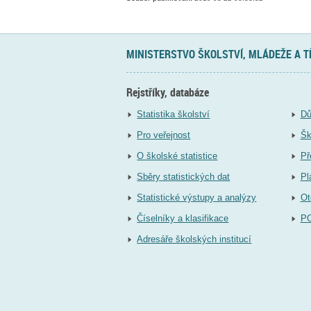
MINISTERSTVO ŠKOLSTVÍ, MLÁDEŽE A 
Rejstříky, databáze
Statistika školství
Dů
Pro veřejnost
Šk
O školské statistice
Př
Sběry statistických dat
Pl
Statistické výstupy a analýzy
Ot
Číselníky a klasifikace
P
Adresáře školských institucí