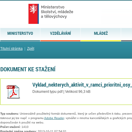
MINISTERSTVO
VZDĚLÁVÁNÍ
MLÁDEŽ
Titulní stránka
|
Zpět
DOKUMENT KE STAŽENÍ
Vyklad_nekterych_aktivit_v_ramci_prioritni_osy
Dokument typu pdf | Velikost 96,3 kB
Typ souboru:
Univerzálně použitelný formát dokumentů, který je určen především k tisku, prezen
tisknout jej lze např. v programu
Adobe Reader
, vytvářet v mnoha kancelářských a grafických pr
doporučován k použití na webu.
Počet stažení:
1410
Poslední změna souboru:
2013-10-11 07:54:01