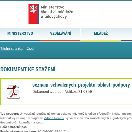
MINISTERSTVO
VZDĚLÁVÁNÍ
MLÁDEŽ
Titulní stránka
|
Zpět
DOKUMENT KE STAŽENÍ
seznam_schvalenych_projektu_oblast_podpory_
Dokument typu pdf | Velikost 71,03 kB
Typ souboru:
Univerzálně použitelný formát dokumentů, který je určen především k tisku, prezen
tisknout jej lze např. v programu
Adobe Reader
, vytvářet v mnoha kancelářských a grafických pr
doporučován k použití na webu.
Počet stažení:
545
Poslední změna souboru:
2013-10-03 13:18:21