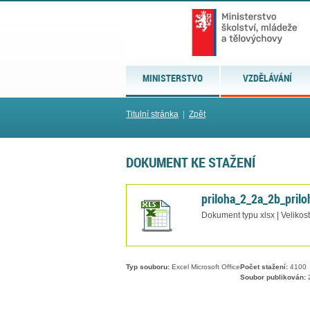
MINISTERSTVO
VZDĚLÁVÁNÍ
Titulní stránka
|
Zpět
DOKUMENT KE STAŽENÍ
priloha_2_2a_2b_pril
Dokument typu xlsx | Velikos
Typ souboru:
Excel Microsoft Office
Počet stažení:
4100
Soubor publikován:
2