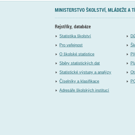
MINISTERSTVO ŠKOLSTVÍ, MLÁDEŽE A 
Rejstříky, databáze
Statistika školství
Dů
Pro veřejnost
Šk
O školské statistice
Př
Sběry statistických dat
Pl
Statistické výstupy a analýzy
Ot
Číselníky a klasifikace
P
Adresáře školských institucí