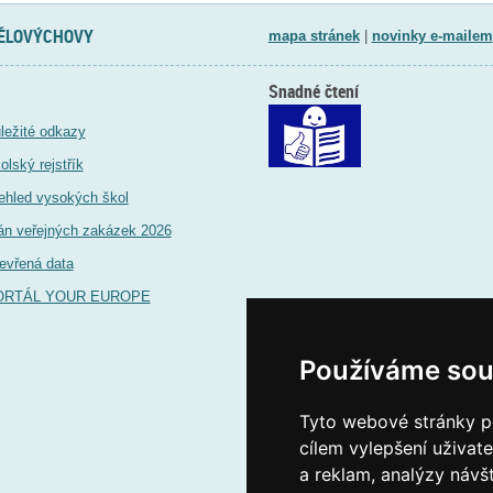
TĚLOVÝCHOVY
mapa stránek
|
novinky e-mailem
Snadné čtení
ležité odkazy
olský rejstřík
ehled vysokých škol
án veřejných zakázek 2026
evřená data
ORTÁL YOUR EUROPE
Používáme sou
Tyto webové stránky po
cílem vylepšení uživat
a reklam, analýzy návš