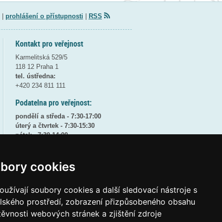
|
prohlášení o přístupnosti
|
RSS
Kontakt pro veřejnost
Karmelitská 529/5
118 12 Praha 1
tel. ústředna:
+420 234 811 111
Podatelna pro veřejnost:
pondělí a středa - 7:30-17:00
úterý a čtvrtek - 7:30-15:30
pátek - 7:30-14:00
8:30 - 9:30 - bezpečnostní přestávka
bory cookies
(více informací
ZDE
)
Elektronická podatelna:
užívají soubory cookies a další sledovací nástroje s
posta@msmt
gov
cz
elského prostředí, zobrazení přizpůsobeného obsahu
ID datové schránky:
vidaawt
těvnosti webových stránek a zjištění zdroje