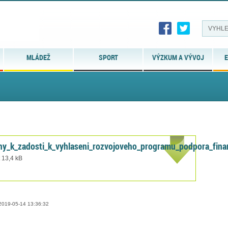
MLÁDEŽ
SPORT
VÝZKUM A VÝVOJ
E
ohy_k_zadosti_k_vyhlaseni_rozvojoveho_programu_podpora_fin
t 13,4 kB
019-05-14 13:36:32