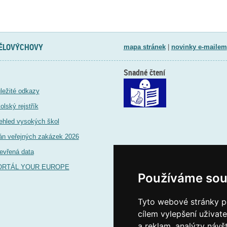
TĚLOVÝCHOVY
mapa stránek
|
novinky e-mailem
Snadné čtení
ležité odkazy
olský rejstřík
ehled vysokých škol
án veřejných zakázek 2026
evřená data
ORTÁL YOUR EUROPE
Používáme sou
Tyto webové stránky po
cílem vylepšení uživat
a reklam, analýzy návš