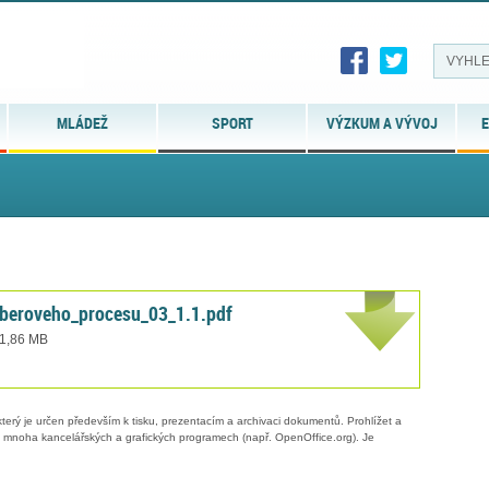
MLÁDEŽ
SPORT
VÝZKUM A VÝVOJ
E
yberoveho_procesu_03_1.1.pdf
 1,86 MB
erý je určen především k tisku, prezentacím a archivaci dokumentů. Prohlížet a
 v mnoha kancelářských a grafických programech (např. OpenOffice.org). Je