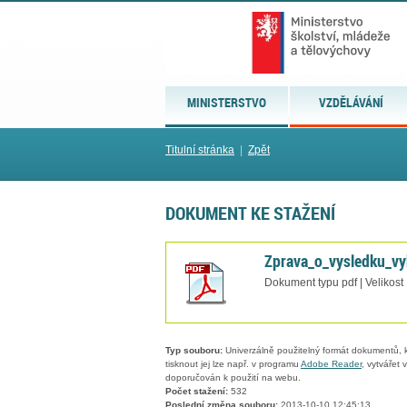
MINISTERSTVO
VZDĚLÁVÁNÍ
Titulní stránka
|
Zpět
DOKUMENT KE STAŽENÍ
Zprava_o_vysledku_v
Dokument typu pdf | Velikost
Typ souboru:
Univerzálně použitelný formát dokumentů, kt
tisknout jej lze např. v programu
Adobe Reader
, vytvářet
doporučován k použití na webu.
Počet stažení:
532
Poslední změna souboru:
2013-10-10 12:45:13