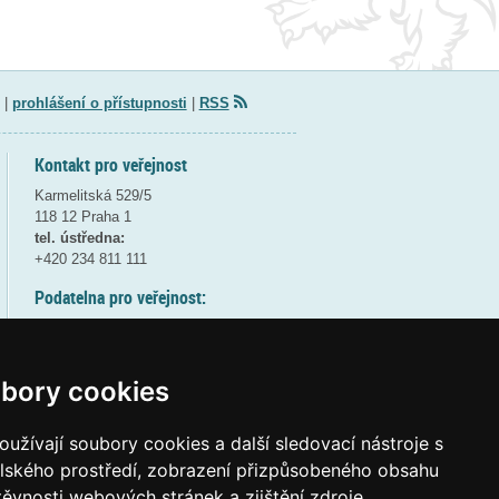
|
prohlášení o přístupnosti
|
RSS
Kontakt pro veřejnost
Karmelitská 529/5
118 12 Praha 1
tel. ústředna:
+420 234 811 111
Podatelna pro veřejnost:
pondělí a středa - 7:30-17:00
úterý a čtvrtek - 7:30-15:30
pátek - 7:30-14:00
bory cookies
8:30 - 9:30 - bezpečnostní přestávka
(více informací
ZDE
)
užívají soubory cookies a další sledovací nástroje s
elského prostředí, zobrazení přizpůsobeného obsahu
Elektronická podatelna:
těvnosti webových stránek a zjištění zdroje
posta@msmt
gov
cz