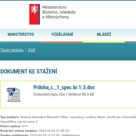
MINISTERSTVO
VZDĚLÁVÁNÍ
MLÁDEŽ
Titulní stránka
|
Zpět
DOKUMENT KE STAŽENÍ
Priloha_c._1_spec.kr.1.3.doc
Dokument typu doc | Velikost 99,5 kB
Typ souboru:
Textový dokument Microsoft Office, vytvořený v editoru Word, otevřít lze v kancelářs
OpenOffice.org od verze 2.
Počet stažení:
674
Poslední změna souboru:
2013-10-10 17:35:15
Soubor publikován:
2010-05-26 11:07:05, Administrator