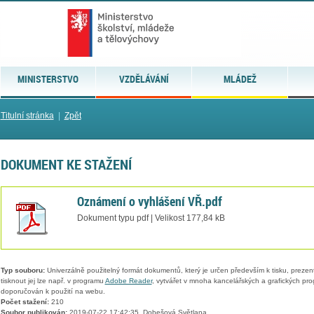
MINISTERSTVO
VZDĚLÁVÁNÍ
MLÁDEŽ
Titulní stránka
|
Zpět
DOKUMENT KE STAŽENÍ
Oznámení o vyhlášení VŘ.pdf
Dokument typu pdf | Velikost 177,84 kB
Typ souboru:
Univerzálně použitelný formát dokumentů, který je určen především k tisku, prezen
tisknout jej lze např. v programu
Adobe Reader
, vytvářet v mnoha kancelářských a grafických pr
doporučován k použití na webu.
Počet stažení:
210
Soubor publikován:
2019-07-22 17:42:35, Dobešová Světlana