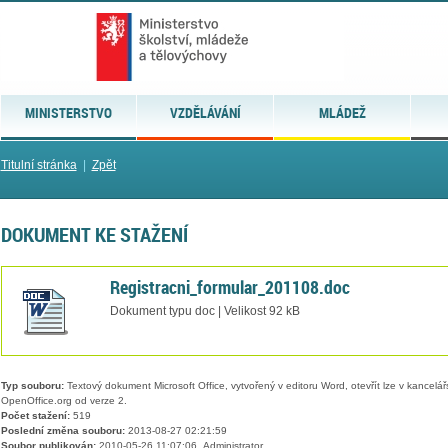
MINISTERSTVO
VZDĚLÁVÁNÍ
MLÁDEŽ
Titulní stránka
|
Zpět
DOKUMENT KE STAŽENÍ
Registracni_formular_201108.doc
Dokument typu doc | Velikost 92 kB
Typ souboru:
Textový dokument Microsoft Office, vytvořený v editoru Word, otevřít lze v kancelářs
OpenOffice.org od verze 2.
Počet stažení:
519
Poslední změna souboru:
2013-08-27 02:21:59
Soubor publikován:
2010-05-26 11:07:06, Administrator