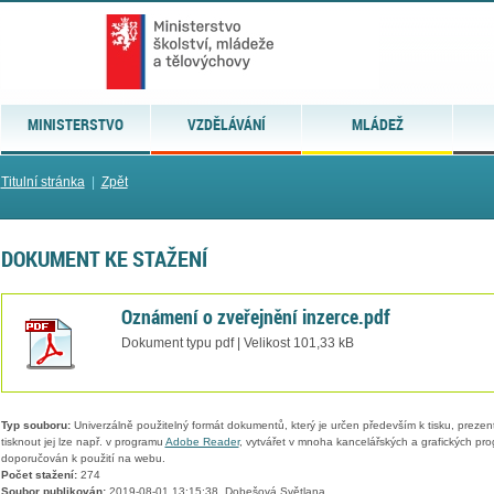
MINISTERSTVO
VZDĚLÁVÁNÍ
MLÁDEŽ
Titulní stránka
|
Zpět
DOKUMENT KE STAŽENÍ
Oznámení o zveřejnění inzerce.pdf
Dokument typu pdf | Velikost 101,33 kB
Typ souboru:
Univerzálně použitelný formát dokumentů, který je určen především k tisku, prezen
tisknout jej lze např. v programu
Adobe Reader
, vytvářet v mnoha kancelářských a grafických pr
doporučován k použití na webu.
Počet stažení:
274
Soubor publikován:
2019-08-01 13:15:38, Dobešová Světlana