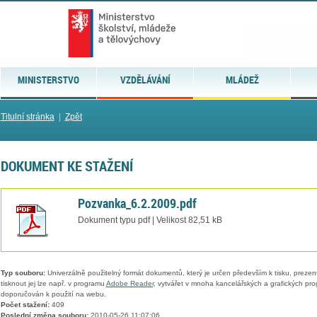
MINISTERSTVO
VZDĚLÁVÁNÍ
MLÁDEŽ
Titulní stránka
|
Zpět
DOKUMENT KE STAŽENÍ
Pozvanka_6.2.2009.pdf
Dokument typu pdf | Velikost 82,51 kB
Typ souboru:
Univerzálně použitelný formát dokumentů, který je určen především k tisku, prezen
tisknout jej lze např. v programu
Adobe Reader
, vytvářet v mnoha kancelářských a grafických pr
doporučován k použití na webu.
Počet stažení:
409
Poslední změna souboru:
2010-05-26 11:07:06