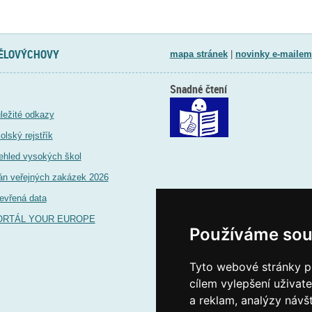
TĚLOVÝCHOVY
mapa stránek
|
novinky e-mailem
Snadné čtení
ležité odkazy
olský rejstřík
ehled vysokých škol
án veřejných zakázek 2026
evřená data
ORTÁL YOUR EUROPE
Používáme sou
Tyto webové stránky po
cílem vylepšení uživat
a reklam, analýzy návš