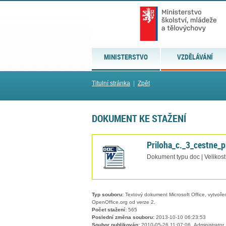
MINISTERSTVO
VZDĚLÁVÁNÍ
Titulní stránka
|
Zpět
DOKUMENT KE STAŽENÍ
Priloha_c._3_cestne_p
Dokument typu doc | Velikos
Typ souboru:
Textový dokument Microsoft Office, vytvořený
OpenOffice.org od verze 2.
Počet stažení:
565
Poslední změna souboru:
2013-10-10 06:23:53
Soubor publikován:
2010-05-26 11:07:06, Administrator