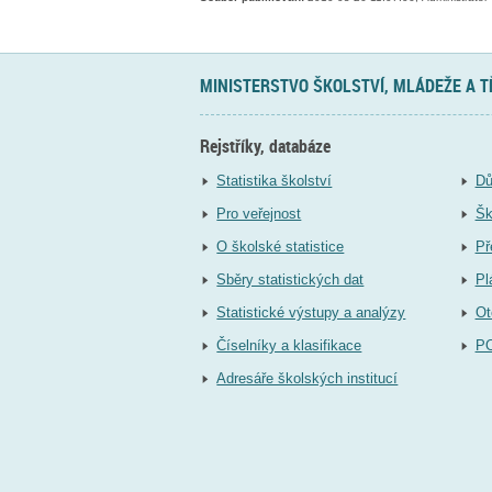
MINISTERSTVO ŠKOLSTVÍ, MLÁDEŽE A 
Rejstříky, databáze
Statistika školství
Dů
Pro veřejnost
Šk
O školské statistice
Př
Sběry statistických dat
Pl
Statistické výstupy a analýzy
Ot
Číselníky a klasifikace
P
Adresáře školských institucí