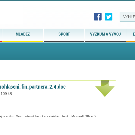
MLÁDEŽ
SPORT
VÝZKUM A VÝVOJ
E
rohlaseni_fin_partnera_2.4.doc
t 109 kB
 v editoru Word, otevřít lze v kancelářském balíku Microsoft Office či