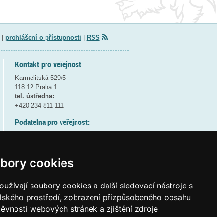
|
prohlášení o přístupnosti
|
RSS
Kontakt pro veřejnost
Karmelitská 529/5
118 12 Praha 1
tel. ústředna:
+420 234 811 111
Podatelna pro veřejnost:
pondělí a středa - 7:30-17:00
úterý a čtvrtek - 7:30-15:30
pátek - 7:30-14:00
bory cookies
8:30 - 9:30 - bezpečnostní přestávka
(více informací
ZDE
)
užívají soubory cookies a další sledovací nástroje s
elského prostředí, zobrazení přizpůsobeného obsahu
Elektronická podatelna:
těvnosti webových stránek a zjištění zdroje
posta@msmt
gov
cz