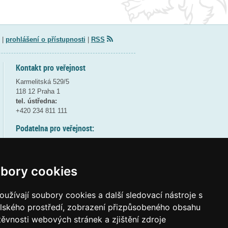
|
prohlášení o přístupnosti
|
RSS
Kontakt pro veřejnost
Karmelitská 529/5
118 12 Praha 1
tel. ústředna:
+420 234 811 111
Podatelna pro veřejnost:
pondělí a středa - 7:30-17:00
úterý a čtvrtek - 7:30-15:30
pátek - 7:30-14:00
bory cookies
8:30 - 9:30 - bezpečnostní přestávka
(více informací
ZDE
)
užívají soubory cookies a další sledovací nástroje s
elského prostředí, zobrazení přizpůsobeného obsahu
Elektronická podatelna:
těvnosti webových stránek a zjištění zdroje
posta@msmt
gov
cz