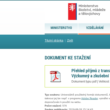
MINISTERSTVO
VZDĚLÁVÁNÍ
Titulní stránka
|
Zpět
DOKUMENT KE STAŽENÍ
Přehled příjmů z tran
Výzkumný a zkušební 
Dokument typu pdf | Velikost
Typ souboru:
Univerzálně použitelný formát dokumentů, kt
tisknout jej lze např. v programu
Adobe Reader
, vytvářet
doporučován k použití na webu.
Počet stažení:
576
Soubor publikován:
2019-08-26 15:14:43