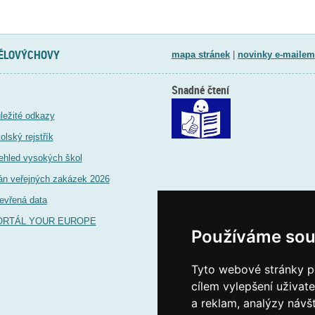
TĚLOVÝCHOVY
mapa stránek
|
novinky e-mailem
Snadné čtení
ležité odkazy
olský rejstřík
ehled vysokých škol
án veřejných zakázek 2026
evřená data
ORTÁL YOUR EUROPE
Používáme sou
Tyto webové stránky po
cílem vylepšení uživat
a reklam, analýzy návš