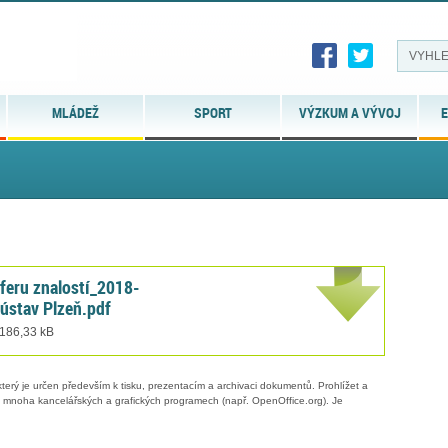
MLÁDEŽ
SPORT
VÝZKUM A VÝVOJ
E
sferu znalostí_2018-
ústav Plzeň.pdf
 186,33 kB
erý je určen především k tisku, prezentacím a archivaci dokumentů. Prohlížet a
 v mnoha kancelářských a grafických programech (např. OpenOffice.org). Je