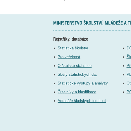
MINISTERSTVO ŠKOLSTVÍ, MLÁDEŽE A 
Rejstříky, databáze
Statistika školství
Dů
Pro veřejnost
Šk
O školské statistice
Př
Sběry statistických dat
Pl
Statistické výstupy a analýzy
Ot
Číselníky a klasifikace
P
Adresáře školských institucí