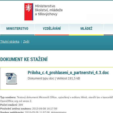
MINISTERSTVO
VZDĚLÁVÁNÍ
MLÁDEŽ
Titulní stránka
|
Zpět
DOKUMENT KE STAŽENÍ
Priloha_c.4_prohlaseni_o_partnerstvi_4.3.doc
Dokument typu doc | Velikost 191,5 kB
Typ souboru:
Textový dokument Microsoft Office, vytvořený v editoru Word, otevřít lze v kancelářs
OpenOffice.org od verze 2.
Počet stažení:
399
Poslední změna souboru:
2013-09-08 16:17:56
Soubor publikován:
2010-05-26 11:07:06, Administrator