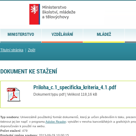
MINISTERSTVO
VZDĚLÁVÁNÍ
MLÁDEŽ
Titulní stránka
|
Zpět
DOKUMENT KE STAŽENÍ
Priloha_c.1_specificka_kriteria_4.1.pdf
Dokument typu pdf | Velikost 118,16 kB
Typ souboru:
Univerzálně použitelný formát dokumentů, který je určen především k tisku, prezen
tisknout jej lze např. v programu
Adobe Reader
, vytvářet v mnoha kancelářských a grafických pr
doporučován k použití na webu.
Počet stažení:
479
Poslední změna souboru:
2013-09-29 10:00:15