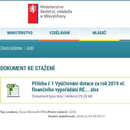
MINISTERSTVO
VZDĚLÁVÁNÍ
MLÁDEŽ
Titulní stránka
|
Zpět
DOKUMENT KE STAŽENÍ
Příloha č 1 Vyúčtování dotace za rok 2019 vč
finančního vypořádání RE....xlsx
Dokument typu xlsx | Velikost 29,26 kB
Typ souboru:
Excel Microsoft Office
Počet stažení:
1243
Soubor publikován:
2019-11-04 09:55:17