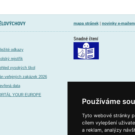
TĚLOVÝCHOVY
mapa stránek
|
novinky e-mailem
Snadné čtení
ležité odkazy
olský rejstřík
ehled vysokých škol
án veřejných zakázek 2026
evřená data
ORTÁL YOUR EUROPE
Používáme sou
Tyto webové stránky po
cílem vylepšení uživat
a reklam, analýzy návš