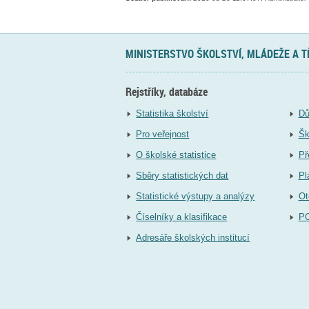
MINISTERSTVO ŠKOLSTVÍ, MLÁDEŽE A 
Rejstříky, databáze
Statistika školství
Dů
Pro veřejnost
Šk
O školské statistice
Př
Sběry statistických dat
Pl
Statistické výstupy a analýzy
Ot
Číselníky a klasifikace
P
Adresáře školských institucí