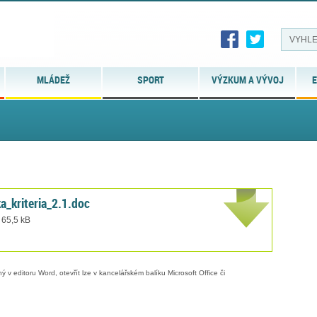
MLÁDEŽ
SPORT
VÝZKUM A VÝVOJ
E
a_kriteria_2.1.doc
 65,5 kB
 v editoru Word, otevřít lze v kancelářském balíku Microsoft Office či