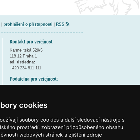
|
prohlášení o přístupnosti
|
RSS
Kontakt pro veřejnost
Karmelitská 529/5
118 12 Praha 1
tel. ústředna:
+420 234 811 111
Podatelna pro veřejnost:
pondělí a středa - 7:30-17:00
úterý a čtvrtek - 7:30-15:30
pátek - 7:30-14:00
bory cookies
8:30 - 9:30 - bezpečnostní přestávka
(více informací
ZDE
)
užívají soubory cookies a další sledovací nástroje s
elského prostředí, zobrazení přizpůsobeného obsahu
Elektronická podatelna:
těvnosti webových stránek a zjištění zdroje
posta@msmt
gov
cz