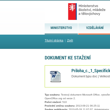
MINISTERSTVO
VZDĚLÁVÁNÍ
Titulní stránka
|
Zpět
DOKUMENT KE STAŽENÍ
Priloha_c._1_Specifick
Dokument typu doc | Velikost
Typ souboru:
Textový dokument Microsoft Office, vytvořený
OpenOffice.org od verze 2.
Počet stažení:
510
Poslední změna souboru:
2013-09-21 06:25:11
Soubor publikován:
2010-05-26 11:07:07, Administrator