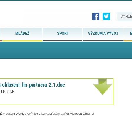
MLÁDEŽ
SPORT
VÝZKUM A VÝVOJ
E
rohlaseni_fin_partnera_2.1.doc
 110,5 kB
 v editoru Word, otevřít lze v kancelářském balíku Microsoft Office či