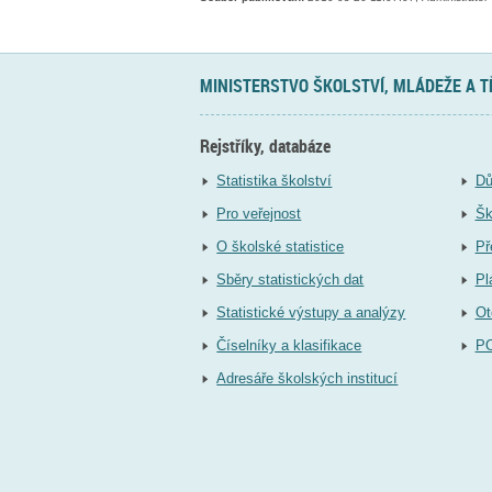
MINISTERSTVO ŠKOLSTVÍ, MLÁDEŽE A 
Rejstříky, databáze
Statistika školství
Dů
Pro veřejnost
Šk
O školské statistice
Př
Sběry statistických dat
Pl
Statistické výstupy a analýzy
Ot
Číselníky a klasifikace
P
Adresáře školských institucí