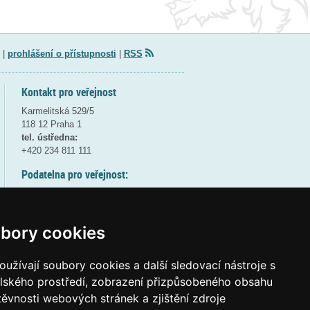
|
prohlášení o přístupnosti
|
RSS
Kontakt pro veřejnost
Karmelitská 529/5
118 12 Praha 1
tel. ústředna:
+420 234 811 111
Podatelna pro veřejnost:
pondělí a středa - 7:30-17:00
úterý a čtvrtek - 7:30-15:30
pátek - 7:30-14:00
bory cookies
8:30 - 9:30 - bezpečnostní přestávka
(více informací
ZDE
)
užívají soubory cookies a další sledovací nástroje s
elského prostředí, zobrazení přizpůsobeného obsahu
Elektronická podatelna:
těvnosti webových stránek a zjištění zdroje
posta@msmt
gov
cz