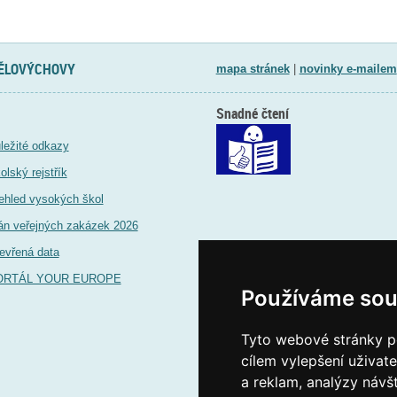
TĚLOVÝCHOVY
mapa stránek
|
novinky e-mailem
Snadné čtení
ležité odkazy
olský rejstřík
ehled vysokých škol
án veřejných zakázek 2026
evřená data
ORTÁL YOUR EUROPE
Používáme sou
Tyto webové stránky po
cílem vylepšení uživat
a reklam, analýzy návš