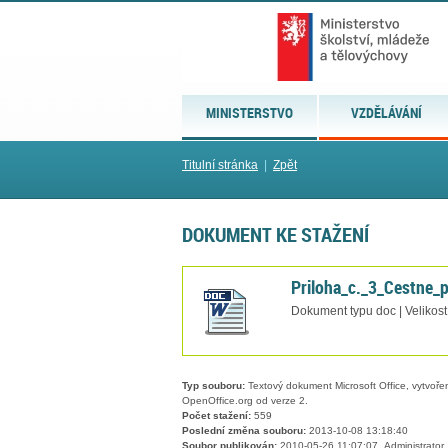
MINISTERSTVO
VZDĚLÁVÁNÍ
Titulní stránka
|
Zpět
DOKUMENT KE STAŽENÍ
Priloha_c._3_Cestne_p
Dokument typu doc | Velikost
Typ souboru:
Textový dokument Microsoft Office, vytvořený
OpenOffice.org od verze 2.
Počet stažení:
559
Poslední změna souboru:
2013-10-08 13:18:40
Soubor publikován:
2010-05-26 11:07:07, Administrator