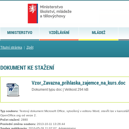
MINISTERSTVO
VZDĚLÁVÁNÍ
MLÁDEŽ
Titulní stránka
|
Zpět
DOKUMENT KE STAŽENÍ
Vzor_Zavazna_prihlaska_zajemce_na_kurs.doc
Dokument typu doc | Velikost 294 kB
Typ souboru:
Textový dokument Microsoft Office, vytvořený v editoru Word, otevřít lze v kancelářs
OpenOffice.org od verze 2.
Počet stažení:
2880
Poslední změna souboru:
2013-10-11 13:26:44
Soubor publikován:
2010-05-26 11:07:07, Administrator