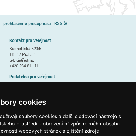
|
prohlášení o přístupnosti
|
RSS
Kontakt pro veřejnost
Karmelitská 529/5
118 12 Praha 1
tel. ústředna:
+420 234 811 111
Podatelna pro veřejnost:
pondělí a středa - 7:30-17:00
úterý a čtvrtek - 7:30-15:30
pátek - 7:30-14:00
bory cookies
8:30 - 9:30 - bezpečnostní přestávka
(více informací
ZDE
)
užívají soubory cookies a další sledovací nástroje s
elského prostředí, zobrazení přizpůsobeného obsahu
Elektronická podatelna:
těvnosti webových stránek a zjištění zdroje
posta@msmt
gov
cz