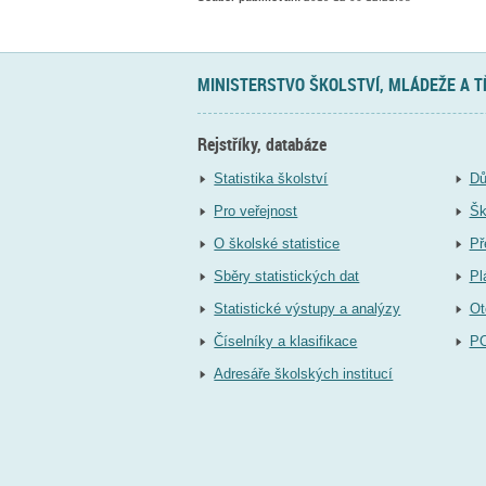
MINISTERSTVO ŠKOLSTVÍ, MLÁDEŽE A 
Rejstříky, databáze
Statistika školství
Dů
Pro veřejnost
Šk
O školské statistice
Př
Sběry statistických dat
Pl
Statistické výstupy a analýzy
Ot
Číselníky a klasifikace
P
Adresáře školských institucí