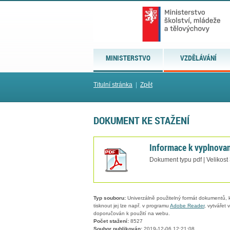
MINISTERSTVO
VZDĚLÁVÁNÍ
Titulní stránka
|
Zpět
DOKUMENT KE STAŽENÍ
Informace k vyplnova
Dokument typu pdf | Velikost
Typ souboru:
Univerzálně použitelný formát dokumentů, kt
tisknout jej lze např. v programu
Adobe Reader
, vytvářet
doporučován k použití na webu.
Počet stažení:
8527
Soubor publikován:
2019-12-06 12:21:08