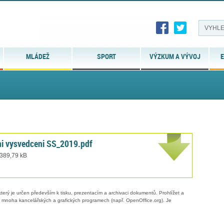
MLÁDEŽ
SPORT
VÝZKUM A VÝVOJ
E
ni vysvedceni SS_2019.pdf
 389,79 kB
erý je určen především k tisku, prezentacím a archivaci dokumentů. Prohlížet a
 v mnoha kancelářských a grafických programech (např. OpenOffice.org). Je