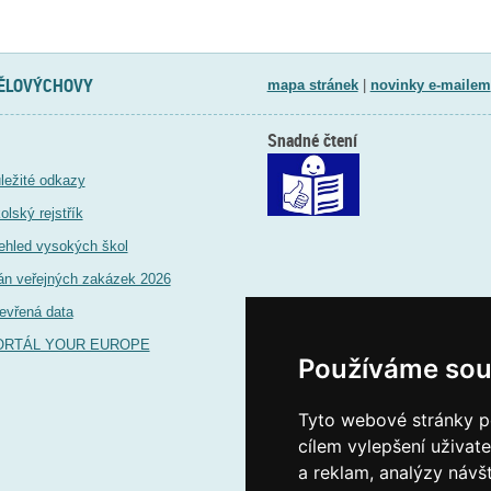
TĚLOVÝCHOVY
mapa stránek
|
novinky e-mailem
Snadné čtení
ležité odkazy
olský rejstřík
ehled vysokých škol
án veřejných zakázek 2026
evřená data
ORTÁL YOUR EUROPE
Používáme sou
Tyto webové stránky po
cílem vylepšení uživat
a reklam, analýzy návš