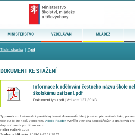
MINISTERSTVO
VZDĚLÁVÁNÍ
MLÁDEŽ
Titulní stránka
|
Zpět
DOKUMENT KE STAŽENÍ
Informace k udělování čestného názvu škole ne
školskému zařízení.pdf
Dokument typu pdf | Velikost 127,39 kB
Typ souboru:
Univerzálně použitelný formát dokumentů, který je určen především k tisku, prezen
tisknout jej lze např. v programu
Adobe Reader
, vytvářet v mnoha kancelářských a grafických pr
doporučován k použití na webu.
Počet stažení:
1298
Soubor publikován:
2019-12-12 17:28:21