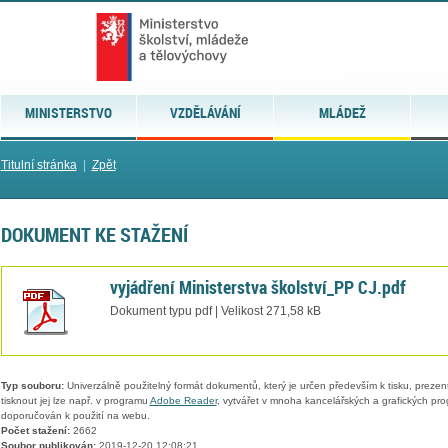
MINISTERSTVO
VZDĚLÁVÁNÍ
MLÁDEŽ
Titulní stránka
|
Zpět
DOKUMENT KE STAŽENÍ
vyjádření Ministerstva školství_PP CJ.pdf
Dokument typu pdf | Velikost 271,58 kB
Typ souboru:
Univerzálně použitelný formát dokumentů, který je určen především k tisku, prezen
tisknout jej lze např. v programu
Adobe Reader
, vytvářet v mnoha kancelářských a grafických pr
doporučován k použití na webu.
Počet stažení:
2662
Soubor publikován:
2019-12-20 12:08:21