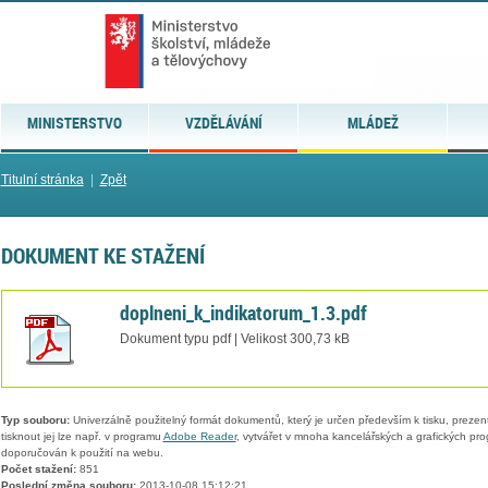
MINISTERSTVO
VZDĚLÁVÁNÍ
MLÁDEŽ
Titulní stránka
|
Zpět
DOKUMENT KE STAŽENÍ
doplneni_k_indikatorum_1.3.pdf
Dokument typu pdf | Velikost 300,73 kB
Typ souboru:
Univerzálně použitelný formát dokumentů, který je určen především k tisku, prezen
tisknout jej lze např. v programu
Adobe Reader
, vytvářet v mnoha kancelářských a grafických pr
doporučován k použití na webu.
Počet stažení:
851
Poslední změna souboru:
2013-10-08 15:12:21