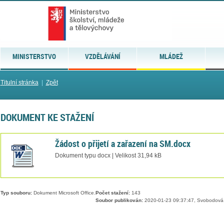
MINISTERSTVO
VZDĚLÁVÁNÍ
MLÁDEŽ
Titulní stránka
|
Zpět
DOKUMENT KE STAŽENÍ
Žádost o přijetí a zařazení na SM.docx
Dokument typu docx | Velikost 31,94 kB
Typ souboru:
Dokument Microsoft Office.
Počet stažení:
143
Soubor publikován:
2020-01-23 09:37:47, Svobodová