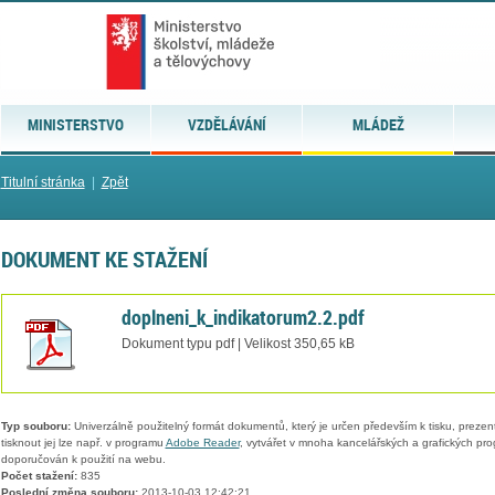
MINISTERSTVO
VZDĚLÁVÁNÍ
MLÁDEŽ
Titulní stránka
|
Zpět
DOKUMENT KE STAŽENÍ
doplneni_k_indikatorum2.2.pdf
Dokument typu pdf | Velikost 350,65 kB
Typ souboru:
Univerzálně použitelný formát dokumentů, který je určen především k tisku, prezen
tisknout jej lze např. v programu
Adobe Reader
, vytvářet v mnoha kancelářských a grafických pr
doporučován k použití na webu.
Počet stažení:
835
Poslední změna souboru:
2013-10-03 12:42:21